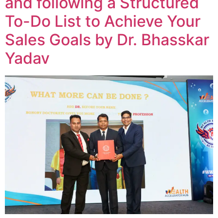
and following a Structured
To-Do List to Achieve Your
Sales Goals by Dr. Bhasskar
Yadav